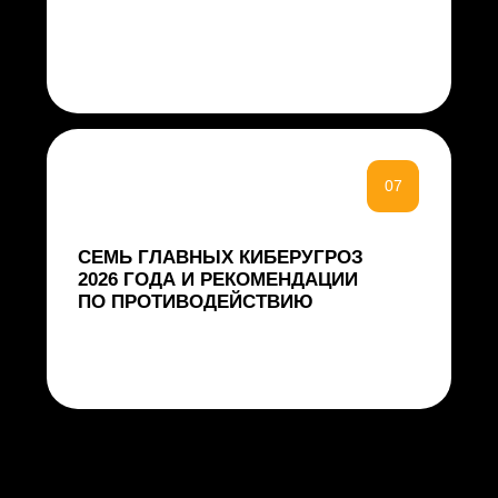
системные изменения в
тактиках злоумышленников.
Ключевая задача была — дать
не просто анализ, а
практические инструменты: от
приоритизации уязвимостей до
конкретных настроек защиты.
Уверен, что специалисты по ИБ,
аналитики SOC и руководители
центров мониторинга найдут в
отчете ответы на самые острые
вопросы»
Олег Каракулов, старший
аналитик УЦСБ SOC
СКАЧАЙТЕ ПОЛНУЮ