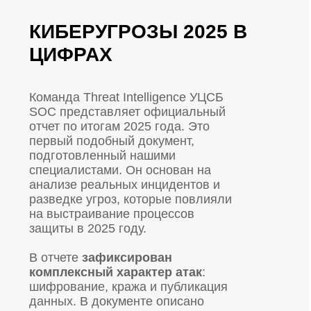
В отчете
зафиксирован
комплексный характер атак
:
шифрование, кража и публикация
данных. В документе описано
применение DDoS-атак как
инструмента вымогательства
Ransom DDoS, использование
цепочек поставок и подрядчиков
как канала проникновения, а также
целевых фишинговых рассылок.
По каждому направлению наши
эксперты дали практические
рекомендации по настройке
защиты, управлению
уязвимостями и организации
резервного копирования.
01
65
наиболее критичных и
эксплуатируемых уязвимостей