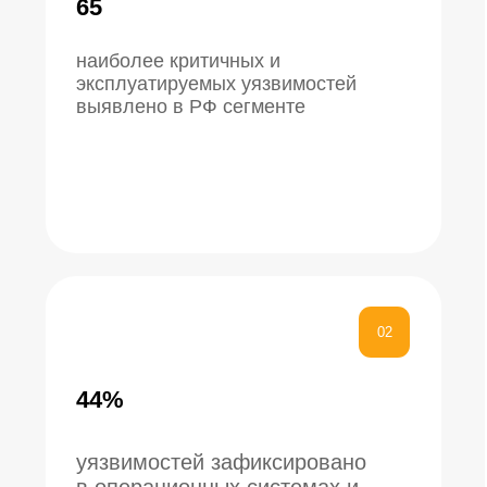
27%
уязвимостей обнаружено
в сетевой инфраструктуре
и сервисах
04
30%
кибератак совершено
через взлом подрядчиков