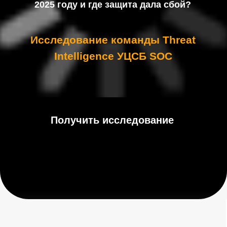
Получить исследование
КИБЕРУГРОЗЫ 2025 В
ЦИФРАХ
Команда Threat Intelligence УЦСБ
SOC представляет официальный
отчет по итогам 2025 года. Это
первый подобный документ,
подготовленный нашими
специалистами. Он основан на
анализе реальных инцидентов и
разведке угроз, которые повлияли
на выстраивание процессов
защиты в 2025 году.