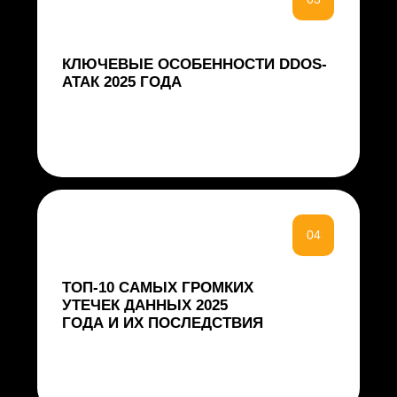
аналитики SOC, специалисты
по защите информации и
реагированию на инциденты
ИБ
Руководители SOC и
подразделений реагирования
на инциденты
Руководители и специалисты
внутреннего ИБ
Инженеры по эксплуатации
средств защиты
«Это первый отчет команды
Threat Intelligence УЦСБ SOC.
На основании нашего опыта
реагирования и