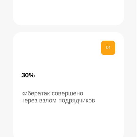
02
КАК МЕНЯЛИСЬ ТАКТИКИ APT-
ГРУППИРОВОК И КАКИЕ СЕКТОРА
ЭКОНОМИКИ ОНИ АТАКОВАЛИ
03
КЛЮЧЕВЫЕ ОСОБЕННОСТИ DDOS-
АТАК 2025 ГОДА
04
ТОП-10 САМЫХ ГРОМКИХ
УТЕЧЕК ДАННЫХ 2025