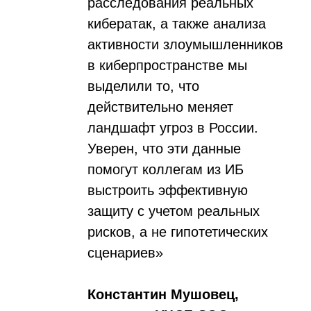
Новости
Контакты
Телефон
E-mail
+7 (343) 379 98 34
soc@ussc.ru
Будьте в курсе, подпишитесь
на рассылку новостей
↗
Нажимая «Отправить», я соглашаюсь на обработку моих
персональных данных в соответствии с Федеральным