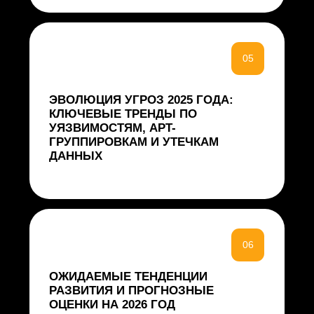
расследования реальных
кибератак, а также анализа
активности злоумышленников
в киберпространстве мы
выделили то, что
действительно меняет
ландшафт угроз в России.
Уверен, что эти данные
помогут коллегам из ИБ
выстроить эффективную
защиту с учетом реальных
рисков, а не гипотетических
сценариев»
Константин Мушовец,
директор УЦСБ SOC
«При подготовке отчета мы
проанализировали сотни
инцидентов и выделили не
просто громкие случаи, а