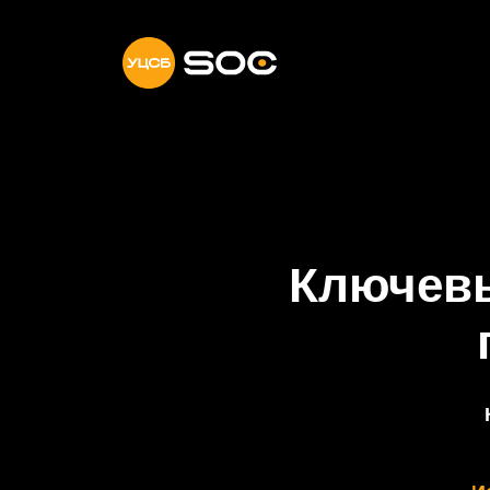
Преимущ
Ключевые 
пр
Какие 
Исследо