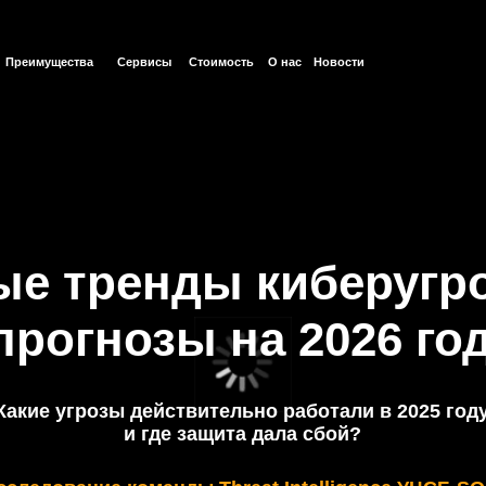
ества
Сервисы
Стоимость
О нас
Новости
тренды киберугроз 202
огнозы на 2026 год
угрозы действительно работали в 2025 году
и где защита дала сбой?
вание команды Threat Intelligence УЦСБ SOC