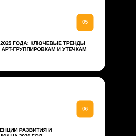
ИТИЯ И
ГОД
07
026