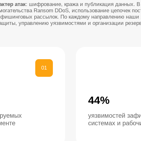
01
44%
ых
уязвимостей зафиксировано
системах и рабочих станциях
03