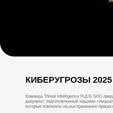
КИБЕРУГРОЗЫ 2025 В
Команда Threat Intelligence УЦСБ SOC представл
документ, подготовленный нашими специалистами.
которые повлияли на выстраивание процессов защ
В отчете
зафиксирован комплексный характер а
применение DDoS-атак как инструмента вымогате
как канала проникновения, а также целевых фиш
практические рекомендации по настройке защиты,