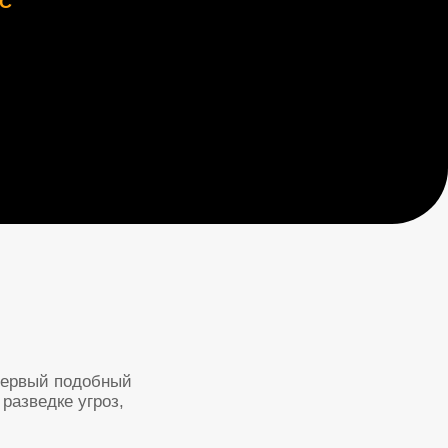
ный
з,
писано
дчиков
и
ания.