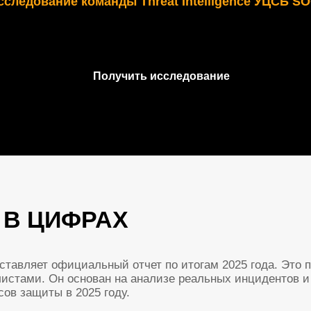
Получить исследование
 ЦИФРАХ
яет официальный отчет по итогам 2025 года. Это первый подоб
 Он основан на анализе реальных инцидентов и разведке угро
иты в 2025 году.
так
: шифрование, кража и публикация данных. В документе о
льства Ransom DDoS, использование цепочек поставок и подря
инговых рассылок. По каждому направлению наши эксперты дал
 управлению уязвимостями и организации резервного копиров