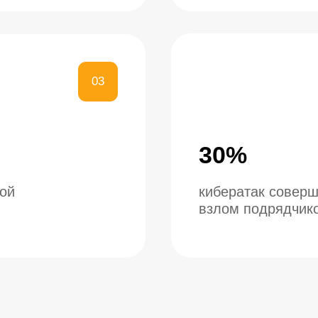
30%
кибератак совершено через
взлом подрядчиков
ТЕ