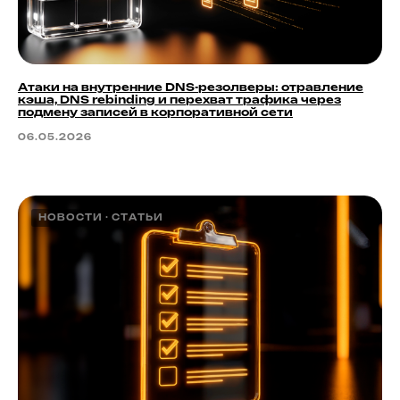
Атаки на внутренние DNS-резолверы: отравление
кэша, DNS rebinding и перехват трафика через
подмену записей в корпоративной сети
06.05.2026
НОВОСТИ
СТАТЬИ