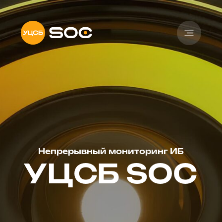
Непрерывный мониторинг ИБ
УЦСБ SOC
О нас
О нас