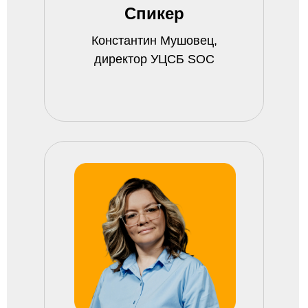
Спикер
Константин Мушовец,
директор УЦСБ SOC
О компании
Услуги
О нас
Сервисы
Преимущества
Метрики расчёта
Лицензии
Модели подключения
Новости